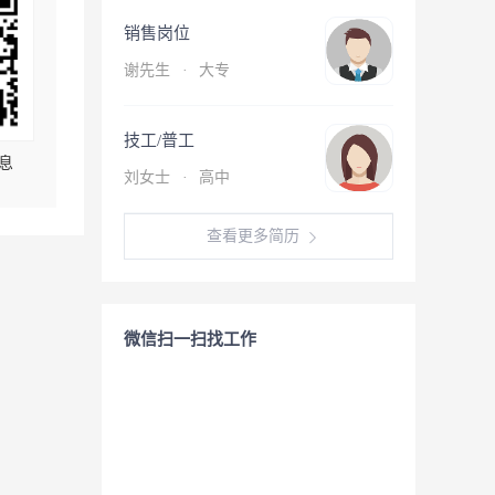
销售岗位
谢先生
·
大专
技工/普工
息
刘女士
·
高中
查看更多简历
微信扫一扫找工作