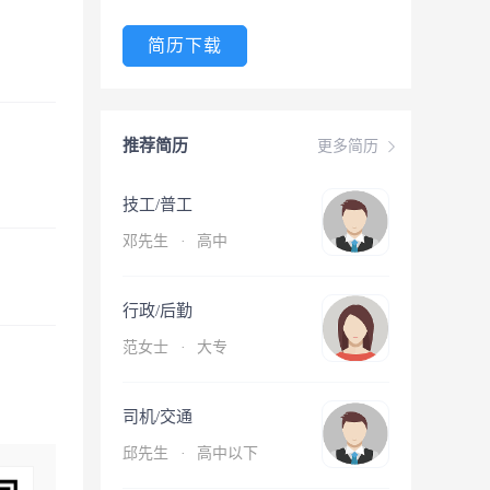
简历下载
推荐简历
更多简历
技工/普工
邓先生
·
高中
行政/后勤
范女士
·
大专
司机/交通
邱先生
·
高中以下